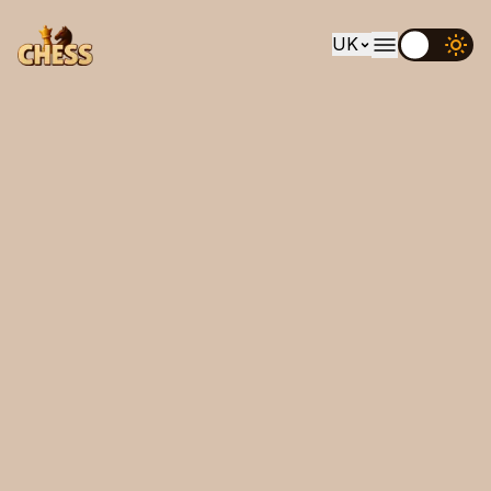
UK
EN
UK
DE
ES
FR
IT
PT
RU
AR