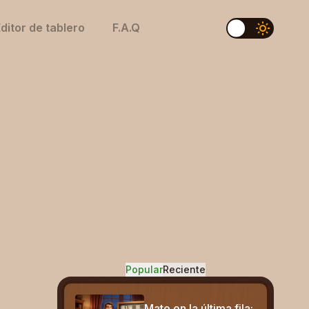
ditor de tablero
F.A.Q
Popular
Reciente
Mate en la última fila: