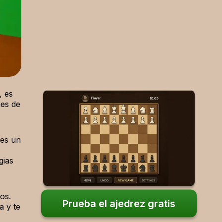
Empieza a aprender ya.
, es
nes de
res un
gias
os.
Prueba el ajedrez gratis
a y te