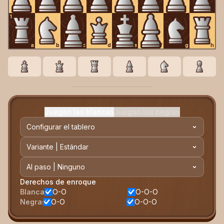
1
a
b
c
d
e
f
g
h
Juegan las blancas
Juegan las negras
Configurar el tablero
Variante | Estándar
Al paso | Ninguno
Derechos de enroque
Blancas
O-O
O-O-O
Negras
O-O
O-O-O