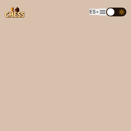
ES
EN
UK
DE
ES
FR
IT
PT
RU
AR