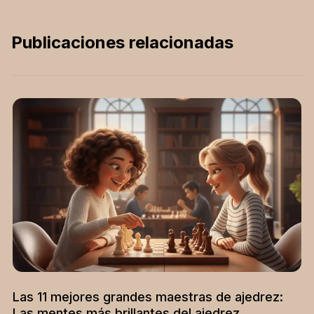
mejora tu repertorio
para elevar tu nivel de
Publicaciones relacionadas
juego.
Las 11 mejores grandes maestras de ajedrez:
Las mentes más brillantes del ajedrez