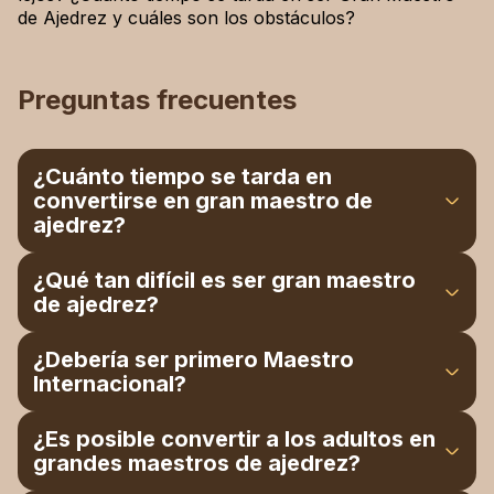
de Ajedrez y cuáles son los obstáculos?
Preguntas frecuentes
¿Cuánto tiempo se tarda en
convertirse en gran maestro de
ajedrez?
Generalmente, se alcanza entre los 8 y los 15
¿Qué tan difícil es ser gran maestro
años, dependiendo de la edad de inicio y el ritmo
de ajedrez?
de entrenamiento.
Aún no es un título obligatorio; la mayoría de los
¿Debería ser primero Maestro
jugadores obtuvieron el título de IM (Maestro
Internacional?
Internacional) antes de convertirse en GM (Gran
Maestro).
No es un título obligatorio, pero la mayoría de
¿Es posible convertir a los adultos en
los jugadores obtuvieron el título de IM (Maestro
grandes maestros de ajedrez?
Internacional) antes de convertirse en GM (Gran