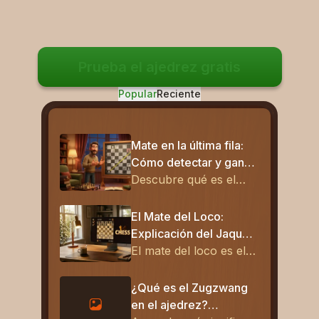
Prueba el ajedrez gratis
Popular
Reciente
Mate en la última fila:
Cómo detectar y ganar
al instante
Descubre qué es el
mate en la última fila en
ajedrez, mira ejemplos
El Mate del Loco:
reales y aprende
Explicación del Jaque
tácticas simples para
Mate más Rápido en el
El mate del loco es el
detectarlo y ejecutarlo
Ajedrez
jaque mate más rápido
en tus partidas.
del ajedrez. Aprende
¿Qué es el Zugzwang
cómo funciona este
en el ajedrez?
mate en dos