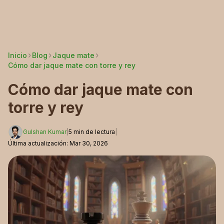
Inicio
Blog
Jaque mate
Cómo dar jaque mate con torre y rey
Cómo dar jaque mate con
torre y rey
Gulshan Kumar
|
5
min de lectura
|
Última actualización
:
Mar 30, 2026