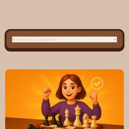
Navegar por categoria:
Iniciante
Aberturas
Estratégia
Notícias
Meio-jogo
Dicas de grande mestre
Xeque-mate