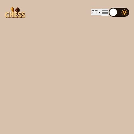
PT
EN
UK
DE
ES
FR
IT
PT
RU
AR