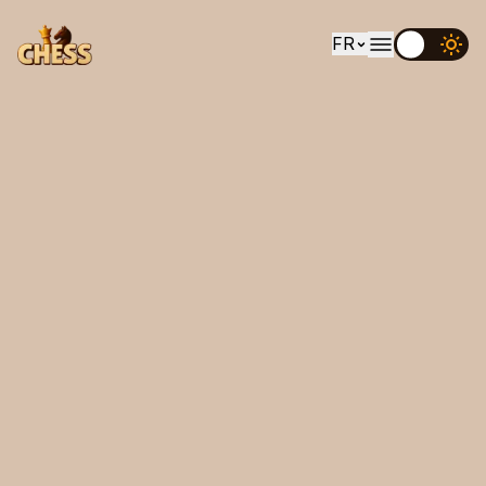
FR
EN
UK
DE
ES
FR
IT
PT
RU
AR