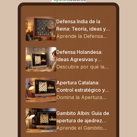
Defensa India de la
Reina: Teoría, ideas y
líneas principales
Aprende la Defensa
India de Dama con
ideas claras, variantes
Defensa Holandesa:
clave y estrategias para
Ideas Agresivas y
dominar esta sólida
Planes Ganadores
Descubre por qué la
apertura de ajedrez y
Defensa Holandesa es
mejorar tus partidas.
un arma de ataque vs
Apertura Catalana:
1.d4. Aprende ideas,
Control estratégico y
estructuras y planes
presión a largo plazo
Domina la Apertura
clave para dominar y
Catalana con ideas
sorprender a tus
estratégicas, presión
Gambito Albin: Guía de
rivales.
en la gran diagonal,
apertura de ajedrez
peones clave y planes
agresiva
Aprende el Gambito
ganadores. Ideal para
Albin con ideas claras,