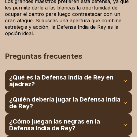
Los grandes maestros prefieren esta defensa, ya que
les permite darle a las blancas la oportunidad de
ocupar el centro para luego contraatacar con un
gran ataque. Si buscas una apertura que combine
estrategia y acción, la Defensa India de Rey es la
opción ideal.
Preguntas frecuentes
¿Qué es la Defensa India de Rey en
ajedrez?
Es una apertura hipermoderna en la que las
¿Quién debería jugar la Defensa India
negras permiten que las blancas construyan un
de Rey?
centro sólido, para luego contraatacar con
movimientos como...e5 y...c5, con el objetivo de
Es recomendable para jugadores intermedios y
¿Cómo juegan las negras en la
generar contrajuego y un desarrollo activo de las
avanzados, ya que requiere paciencia y un buen
Defensa India de Rey?
piezas.
sentido del momento oportuno; sin embargo, los