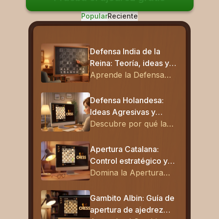
Popular
Reciente
Defensa India de la
Reina: Teoría, ideas y
líneas principales
Aprende la Defensa
India de Dama con
ideas claras, variantes
Defensa Holandesa:
clave y estrategias para
Ideas Agresivas y
dominar esta sólida
Planes Ganadores
Descubre por qué la
apertura de ajedrez y
Defensa Holandesa es
mejorar tus partidas.
un arma de ataque vs
Apertura Catalana:
1.d4. Aprende ideas,
Control estratégico y
estructuras y planes
presión a largo plazo
Domina la Apertura
clave para dominar y
Catalana con ideas
sorprender a tus
estratégicas, presión
Gambito Albin: Guía de
rivales.
en la gran diagonal,
apertura de ajedrez