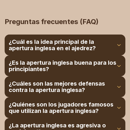
Preguntas frecuentes (FAQ)
¿Cuál es la idea principal de la
apertura inglesa en el ajedrez?
La idea es controlar el centro de forma indirecta
¿Es la apertura inglesa buena para los
en lugar de ocuparlo inmediatamente con
principiantes?
peones como 1.e4 o 1.d4.
Sí, es buena para los principiantes, ya que
¿Cuáles son las mejores defensas
enseña a controlar el centro desde la distancia.
contra la apertura inglesa?
Las mejores defensas son la inglesa simétrica, la
¿Quiénes son los jugadores famosos
siciliana invertida, la variante de los cuatro
que utilizan la apertura inglesa?
caballos y los sistemas de fianchetto.
Garry Kasparov y Madgus Carlsen se
¿La apertura inglesa es agresiva o