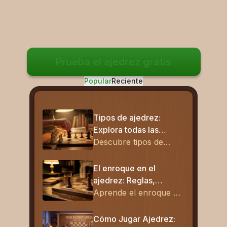
Prueba el ajedrez gratis
Popular
Reciente
Tipos de ajedrez:
Explora todas las
variantes y cómo se
Descubre tipos de
juegan
ajedrez: clásico, rápido
y variantes como
El enroque en el
Chess960. Aprende
ajedrez: Reglas,
cómo funciona cada
enroque largo y cómo
Aprende el enroque en
formato y elige el ideal
realizarlo
el ajedrez con reglas
para jugar hoy.
claras, ejemplos de
Cómo Jugar Ajedrez: