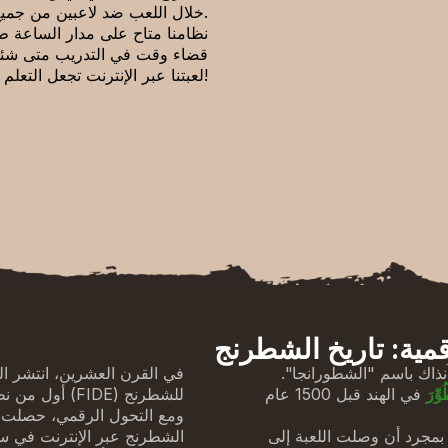
خلال اللعب ضد لاعبين من جميع أنحاء العالم.
نظامنا متاح على مدار الساعة طو
قضاء وقت في التدريب متى شئ
لعبتنا عبر الإنترنت تجعل التعلم ممتعًا وسهلًا. ابدأ اللعب وارتقِ بمستواك اليوم!
قمية: تاريخ الشطرنج
1 عام، وكانت تُعرف آنذاك باسم "الشطورانجا".
في القرن العشرين، انتشر الش
وِّرَ
في الهند قبل 1500 عام
للشطرنج (FIDE) أول من نظم بطولة العالم للشطرنج في عام 1948.
ومع التحول الرقمي، حصلت ال
مجرد أن وصلت اللعبة إلى
الشطرنج عبر الإنترنت في سب