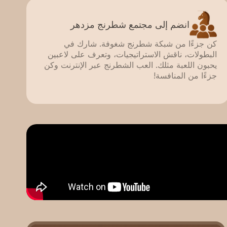
انضم إلى مجتمع شطرنج مزدهر
كن جزءًا من شبكة شطرنج شغوفة. شارك في
البطولات، ناقش الاستراتيجيات، وتعرف على لاعبين
يحبون اللعبة مثلك. العب الشطرنج عبر الإنترنت وكن
جزءًا من المنافسة!