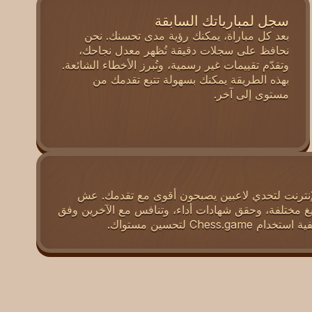
سجل لمبارياتك السابقة
بعد كل مباراة، يمكنك رؤية مدى تحسنك. نحن
نحافظ على سجلات دقيقة تُظهر معدل نجاحك،
وتقدّم تقييمات غير رسمية، وتُبرز الأخطاء الشائعة.
بهذه الطريقة يمكنك بسهولة تتبع تقدمك من
مستوى إلى آخر.
لإنترنت لتحدي لاعبين يصبحون أقوى مع تقدمك. عش
صيغ مختلفة، وحقق شهادات أداء، وتنافس مع الآخرين وفق
Ches لتحسين مستواك.