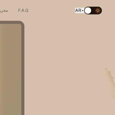
AR
F.A.Q
محرر 
EN
UK
DE
ES
FR
IT
PT
RU
AR