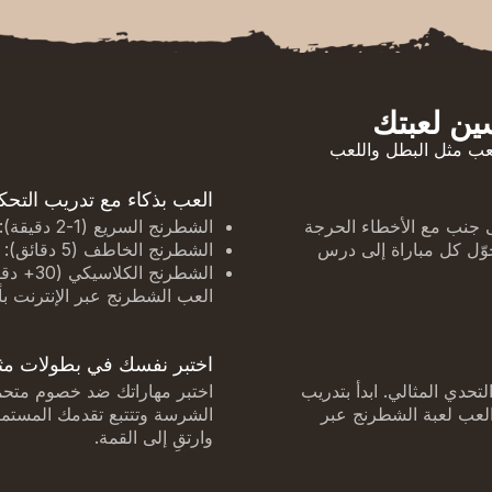
يجيات احترافية للعب مثل البطل واللعب
العب بذكاء مع تدريب التحك
لى جنب مع الأخطاء الحرجة
الشطرنج السريع (1-2 دقيقة): تطوير الغرائز السريعة كالبرق
وحوّل كل مباراة إلى درس
الشطرنج الخاطف (5 دقائق): صقل مهارات اتخاذ القرار بسرعة
الشطرنج الكلاسيكي (30+ دقيقة): بناء التفكير الاستراتيجي العميق
العب الشطرنج عبر الإنترنت 
اختبر نفسك في بطولات مث
لتحدي المثالي. ابدأ بتدريب
اختبر مهاراتك ضد خصوم متحمس
 العب لعبة الشطرنج عبر
الشرسة وتتتبع تقدمك المستمر
وارتقِ إلى القمة.