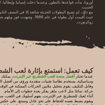
أوروبا، بدأت قواعدها بالتطور. وعندما دخلت إسبانيا وإيطاليا،
الحديث.
مع ذلك، لم تصبح البطولات الحديثة شائعة إلا في النصف الثا
حيث أُقيمت أول بطولة في عام 1886، وشهد
زوكرتورت.
كيف تعمل: استمتع بإثارة لعب الشط
عندما تختار
أفضل منصة للعب الشطرنج عبر الإنترنت
، يمكنك 
وديناميكية. يستخدم نظامنا تقنيات متقدمة ورؤى من أفضل ال
وقابل للتكيف. يقوم بتحليل ملايين الحركات الممكنة في الوق
حركة، تمامًا مثل لاعب ماهر يفكر بعدة خطوات إلى الأمام.
أثناء لعبك للشطرنج عبر الإنترنت، يفهم أسلوبك في اللعب، سوا
ويقوم بضبط نفسه للحفاظ على تحدٍ عادل وممتع. على عكس بر