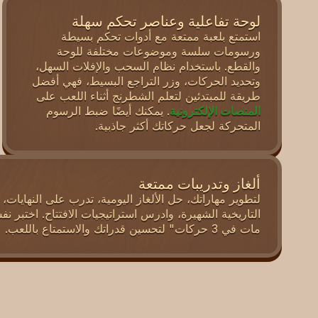
لوحة تفاعلية وعناصر تحكم سهلة
استمتع بلعبة ممتعة مع أدوات تحكم بسيطة
ورسومات سلسة وموضوعات مختلفة للوحة
والقطع. باستخدام نظام السحب والإفلات السهل،
وتحديد الحركات، وزر التراجع البسيط، فهي أفضل
طريقة للمبتدئين لتعلم الشطرنج أثناء اللعب على
المنصات الإلكترونية
. يمكنك أيضًا ضبط الرسوم
المتحركة لجعل حركاتك أكثر جاذبية.
ألغاز وتدريبات ممتعة
لتطوير مهاراتك، حل الألغاز اليومية، تدرب على النهايات، 
التاريخية الشهيرة، وادرس استراتيجيات الافتتاح. اختبر
مات في 3 حركات" لتحسين قدراتك والاستمتاع باللعب.