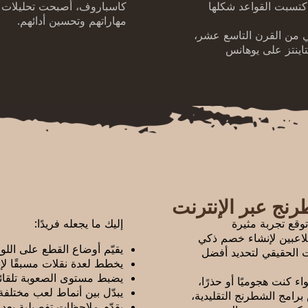
 اكتسبت القواعد شكلها
كاسباروف، أصبحت تحليلات الك
مهاراتهم وتحسين أدائهم.
ني من القرن التاسع عشر،
ت فوز ويلهم شتاينتز على يوهانس
رنج عبر الإنترنت
توقع تجربة مثيرة
إليك ما يجعله فريدًا:
لاعبين لإنشاء خصم ذكي
يقيّم أوضاع القطع على اللوح
ت الحقيقي لتحديد أفضل
يخطط لعدة نقلات مسبقًا لإن
يضبط مستوى الصعوبة تلقائيًا 
ء كنت هجوميًا أو حذرًا،
يبدّل بين أنماط لعب مختلفة
امج الشطرنج التقليدية،
يقدّم ملاحظات تفصيلية بعد 