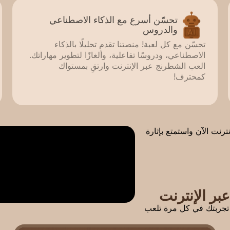
تحسّن أسرع مع الذكاء الاصطناعي
والدروس
تحسّن مع كل لعبة! منصتنا تقدم تحليلًا بالذكاء
الاصطناعي، ودروسًا تفاعلية، وألغازًا لتطوير مهاراتك.
العب الشطرنج عبر الإنترنت وارتقِ بمستواك
كمحترف!
نت الآن واستمتع بإثارة
بر الإنترنت
 تجربتك في كل مرة تلعب